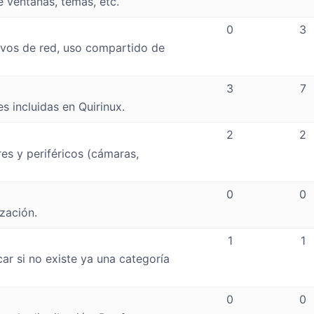
e ventanas, temas, etc.
0
3
tivos de red, uso compartido de
3
7
s incluidas en Quirinux.
2
2
es y periféricos (cámaras,
0
0
zación.
1
1
icar si no existe ya una categoría
0
0