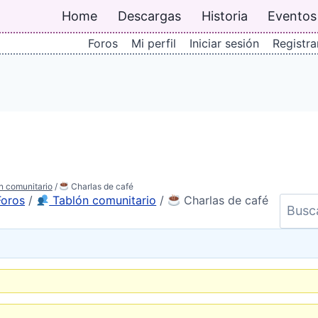
Home
Descargas
Historia
Eventos
Foros
Mi perfil
Iniciar sesión
Registra
n comunitario
/
Charlas de café
Foros
/
Tablón comunitario
/
Charlas de café
B
u
s
c
a
r
p
o
r
: