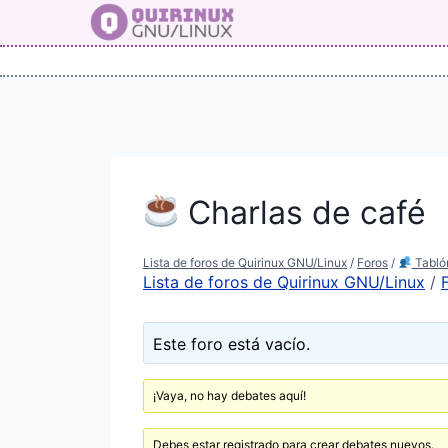
Saltar
al
contenido
Charlas de café
Lista de foros de Quirinux GNU/Linux
/
Foros
/
Tabló
Lista de foros de Quirinux GNU/Linux
/
Este foro está vacío.
¡Vaya, no hay debates aquí!
Debes estar registrado para crear debates nuevos.