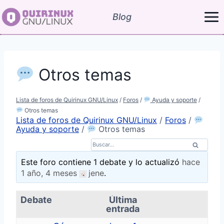
Saltar
Blog
al
contenido
Otros temas
Lista de foros de Quirinux GNU/Linux
/
Foros
/
Ayuda y soporte
/
Otros temas
Lista de foros de Quirinux GNU/Linux
/
Foros
/
Ayuda y soporte
/
Otros temas
B
u
s
Este foro contiene 1 debate y lo actualizó
hace
c
1 año, 4 meses
jene
.
a
r
p
Debate
Última
o
entrada
r
: