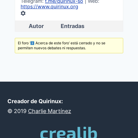
Telegram:
t.me/quirinux-so
| Web:
https://www.quirinux.org
Autor
Entradas
El foro ‘
Acerca de este foro’ está cerrado y no se
permiten nuevos debates ni respuestas.
Creador de Quirinux:
©
2019
Charlie Martínez