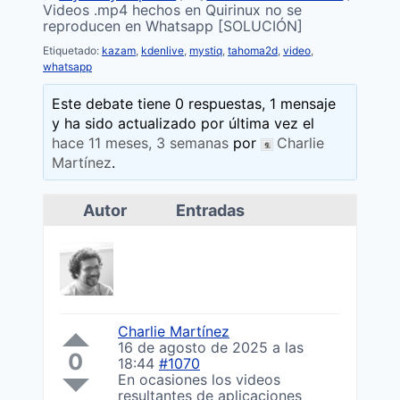
Videos .mp4 hechos en Quirinux no se
reproducen en Whatsapp [SOLUCIÓN]
Etiquetado:
kazam
,
kdenlive
,
mystiq
,
tahoma2d
,
video
,
whatsapp
Este debate tiene 0 respuestas, 1 mensaje
y ha sido actualizado por última vez el
hace 11 meses, 3 semanas
por
Charlie
Martínez
.
Autor
Entradas
Charlie Martínez
16 de agosto de 2025 a las
0
18:44
#1070
En ocasiones los videos
resultantes de aplicaciones