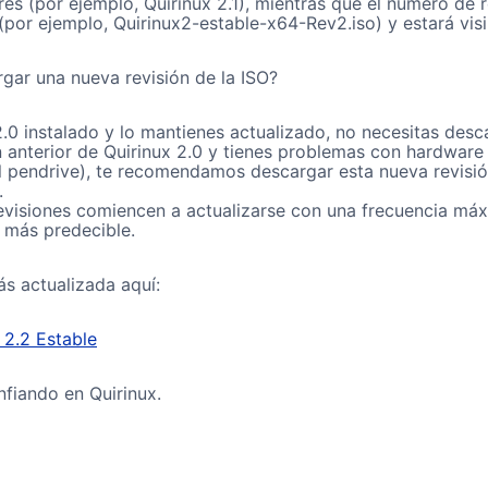
es (por ejemplo, Quirinux 2.1), mientras que el número de re
(por ejemplo, Quirinux2-estable-x64-Rev2.iso) y estará vis
gar una nueva revisión de la ISO?
2.0 instalado y lo mantienes actualizado, no necesitas desc
ión anterior de Quirinux 2.0 y tienes problemas con hardwar
l pendrive), te recomendamos descargar esta nueva revisió
.
evisiones comiencen a actualizarse con una frecuencia má
o más predecible.
s actualizada aquí:
 2.2 Estable
nfiando en Quirinux.