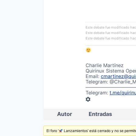
Este debate fue modificado hac
Este debate fue modificado hac
Este debate fue modificado hac
Charlie Martínez
Quirinux Sistema Ope
Email:
cmartinez@quir
Telegram: @Charlie_M
——————————
Telegram:
t.me/quirin
Autor
Entradas
El foro ‘
Lanzamientos’ está cerrado y no se permit