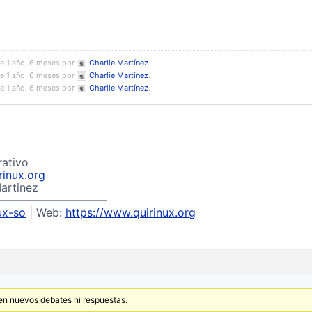
e 1 año, 6 meses por
Charlie Martínez
.
e 1 año, 6 meses por
Charlie Martínez
.
e 1 año, 6 meses por
Charlie Martínez
.
rativo
inux.org
artinez
——————————
ux-so
| Web:
https://www.quirinux.org
en nuevos debates ni respuestas.