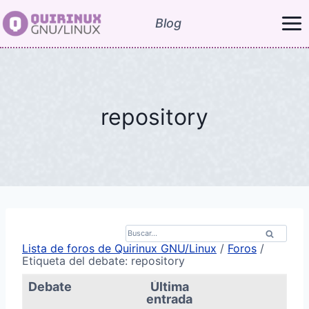
Saltar
Blog
al
contenido
repository
B
u
Lista de foros de Quirinux GNU/Linux
/
Foros
/
s
Etiqueta del debate: repository
c
a
Debate
Última
r
entrada
p