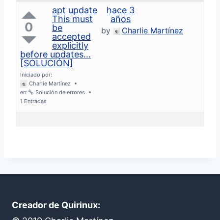
o
apt update
hace 3
r
This must
años
0
:
be
by
Charlie Martínez
accepted
explicitly
before updates…
[SOLUCIÓN]
Iniciado por:
Charlie Martínez
en:
Solución de errores
1 Entradas
Creador de Quirinux: