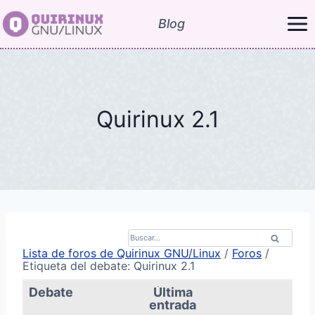
Saltar
Blog
al
contenido
Quirinux 2.1
B
u
Lista de foros de Quirinux GNU/Linux
/
Foros
/
s
Etiqueta del debate: Quirinux 2.1
c
a
Debate
Última
r
entrada
p