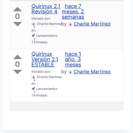
o
Quirinux 2.1
hace 7
r
Revisión 4
meses, 2
0
:
semanas
Iniciado por:
by
Charlie Martínez
Charlie Martínez
en:
Lanzamientos
1 Entradas
Quirinux
hace 1
Versión 2.1
año, 3
0
ESTABLE
meses
by
Charlie Martínez
Iniciado por:
Charlie Martínez
en:
Lanzamientos
1 Entradas