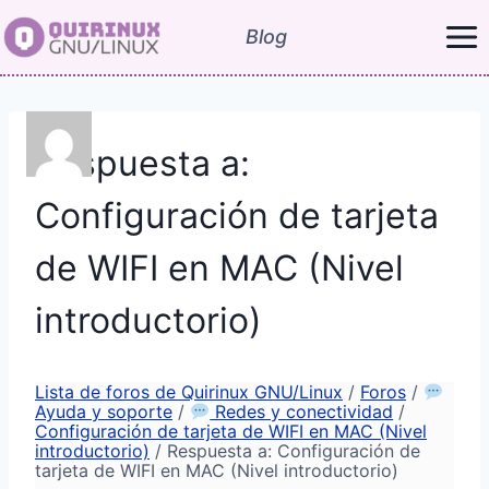
Saltar
Blog
al
contenido
Respuesta a:
Configuración de tarjeta
de WIFI en MAC (Nivel
introductorio)
Lista de foros de Quirinux GNU/Linux
/
Foros
/
Ayuda y soporte
/
Redes y conectividad
/
Configuración de tarjeta de WIFI en MAC (Nivel
introductorio)
/
Respuesta a: Configuración de
tarjeta de WIFI en MAC (Nivel introductorio)