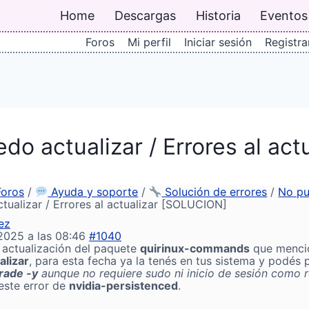
Home
Descargas
Historia
Eventos
Foros
Mi perfil
Iniciar sesión
Registra
do actualizar / Errores al ac
Foros
/
Ayuda y soporte
/
Solución de errores
/
No pu
tualizar / Errores al actualizar [SOLUCION]
ez
 2025 a las 08:46
#1040
 actualización del paquete
quirinux-commands
que mencion
alizar
, para esta fecha ya la tenés en tus sistema y podés 
rade -y
aunque no requiere sudo ni inicio de sesión como r
 este error de
nvidia-persistenced
.