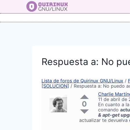
Saltar
al
contenido
Respuesta a: No pue
Lista de foros de Quirinux GNU/Linux
/
[SOLUCION]
/
Respuesta a: No puedo ac
Charlie Martín
11 de abril de
0
En cuanto a la
comando
actu
& apt-get upg
actualizar te devuelva