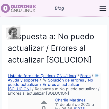
Saltar
Blog
al
contenido
Respuesta a: No puedo
actualizar / Errores al
actualizar [SOLUCION]
Lista de foros de Quirinux GNU/Linux
/
Foros
/
Ayuda y soporte
/
Solución de errores
/
No
puedo actualizar / Errores al actualizar
[SOLUCION]
/
Respuesta a: No puedo actualizar /
Errores al actualizar [SOLUCION]
Charlie Martínez
11 de abril de 2025 a
0
las 08:36
#1036